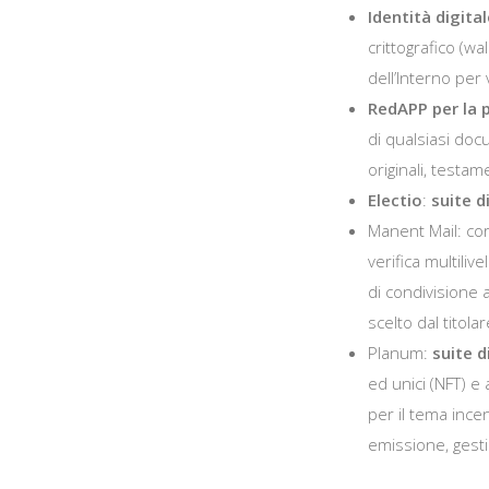
Identità digita
crittografico (wa
dell’Interno per 
RedAPP
per la
di qualsiasi doc
originali, testame
Electio
:
suite d
Manent Mail: co
verifica multiliv
di condivisione a
scelto dal titolar
Planum:
suite d
ed unici (NFT) e
per il tema ince
emissione, gestio