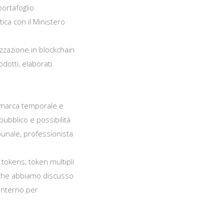
portafoglio
tica con il Ministero
izzazione in blockchain
dotti, elaborati
 marca temporale e
 pubblico e possibilità
ibunale, professionista
 tokens, token multipli
e che abbiamo discusso
 interno per