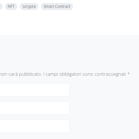
NFT
scrypta
Smart Contract
l non sarà pubblicato.
I campi obbligatori sono contrassegnati
*