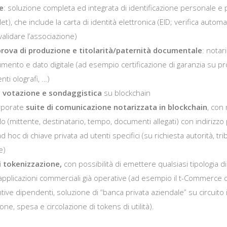
le
: soluzione completa ed integrata di identificazione personale e 
llet), che include la carta di identità elettronica (EID; verifica automa
validare l’associazione)
prova di produzione e titolarità/paternità documentale
: notar
umento e dato digitale (ad esempio certificazione di garanzia su pro
nti olografi, …)
i votazione e sondaggistica
su blockchain
rporate
suite di comunicazione notarizzata in blockchain
, con
ello (mittente, destinatario, tempo, documenti allegati) con indirizzo
d hoc di chiave privata ad utenti specifici (su richiesta autorità, tr
e)
i tokenizzazione,
con possibilità di emettere qualsiasi tipologia di
 applicazioni commerciali già operative (ad esempio il t-Commerc
ntive dipendenti, soluzione di “banca privata aziendale” su circuito
ne, spesa e circolazione di tokens di utilità).