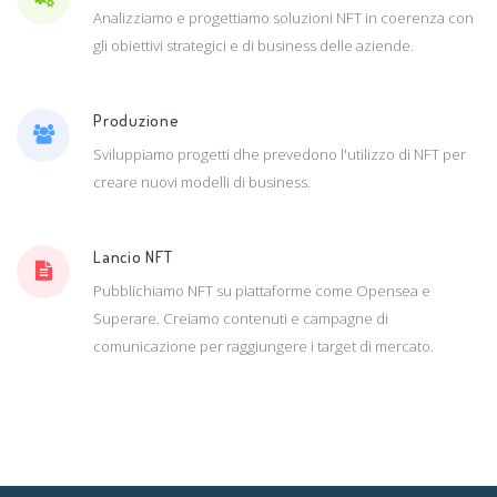
Analizziamo e progettiamo soluzioni NFT in coerenza con
gli obiettivi strategici e di business delle aziende.
Produzione
Sviluppiamo progetti dhe prevedono l'utilizzo di NFT per
creare nuovi modelli di business.
Lancio NFT
Pubblichiamo NFT su piattaforme come Opensea e
Superare. Creiamo contenuti e campagne di
comunicazione per raggiungere i target di mercato.