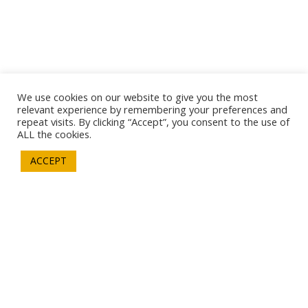
We use cookies on our website to give you the most
relevant experience by remembering your preferences and
repeat visits. By clicking “Accept”, you consent to the use of
ALL the cookies.
Per Integrare la
ACCEPT
blockchain in maniera
CONTATTACI
semplice o per saperne di
più