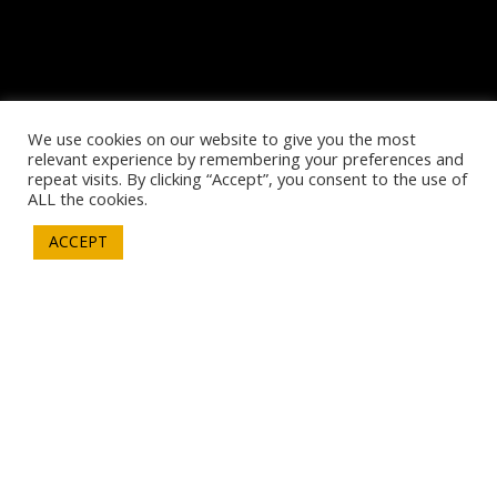
We use cookies on our website to give you the most
relevant experience by remembering your preferences and
repeat visits. By clicking “Accept”, you consent to the use of
ALL the cookies.
Notarizzazione semplice e
ACCEPT
veloce senza nessun
CONTATTACI
rischio di investimento
Certifica e Proteggi i tuoi File con la
tecnologia Blockchain .
Consente di ridurre i costi e i tempi operativi, elimina la