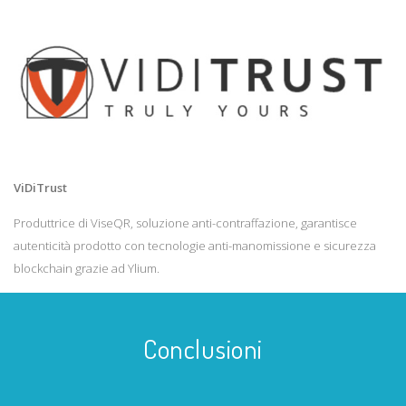
ViDiTrust
Produttrice di ViseQR, soluzione anti-contraffazione, garantisce
autenticità prodotto con tecnologie anti-manomissione e sicurezza
blockchain grazie ad Ylium.
Conclusioni