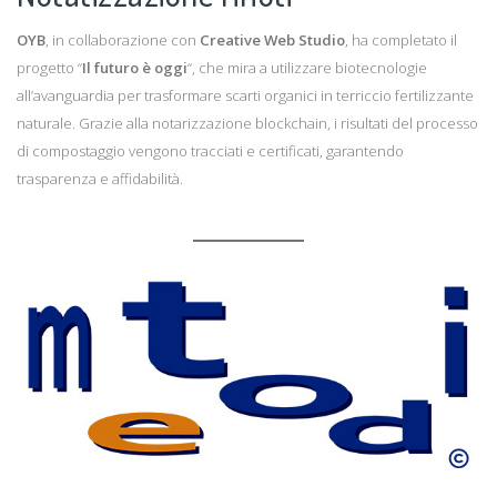
OYB
, in collaborazione con
Creative Web Studio
, ha completato il
progetto “
Il futuro è oggi
“, che mira a utilizzare biotecnologie
all’avanguardia per trasformare scarti organici in terriccio fertilizzante
naturale. Grazie alla notarizzazione blockchain, i risultati del processo
di compostaggio vengono tracciati e certificati, garantendo
trasparenza e affidabilità.