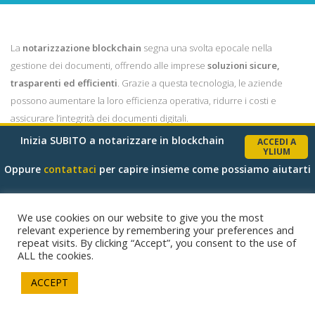
La
notarizzazione blockchain
segna una svolta epocale nella
gestione dei documenti, offrendo alle imprese
soluzioni sicure,
trasparenti ed efficienti
. Grazie a questa tecnologia, le aziende
possono aumentare la loro efficienza operativa, ridurre i costi e
assicurare l’integrità dei documenti digitali.
Inizia SUBITO a notarizzare in blockchain
ACCEDI A
Con
Ylium
, l’implementazione della notarizzazione blockchain
YLIUM
diventa più accessibile ed economica, permettendo a qualsiasi
Oppure
contattaci
per capire insieme come possiamo aiutarti
impresa di beneficiare di questa innovazione.
CONTATTACI
per maggiori dettagli e per scoprire come
We use cookies on our website to give you the most
implementare queste soluzioni nella tua azienda
relevant experience by remembering your preferences and
repeat visits. By clicking “Accept”, you consent to the use of
ALL the cookies.
ACCEPT