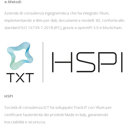
e-Metodi
Azienda di consulenza ingegneristica che ha integrato Ylium,
implementando e-Bim per dati, documenti e modelli 3D, conformi allo
standard ISO 16739-1:2018 (IFC), grazie a openAPI 3.0 e blockchain.
HSPI
Società di consulenza ICT ha sviluppato Track-IT con Ylium per
certificare l’autenticità dei prodotti Made in Italy, garantendo
tracciabilità e sicurezza.