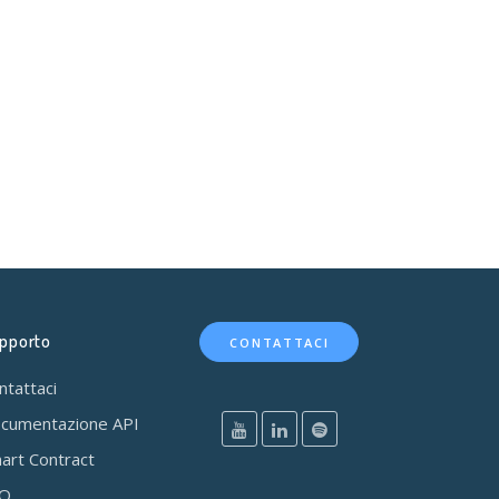
pporto
CONTATTACI
ntattaci
cumentazione API
art Contract
AQ