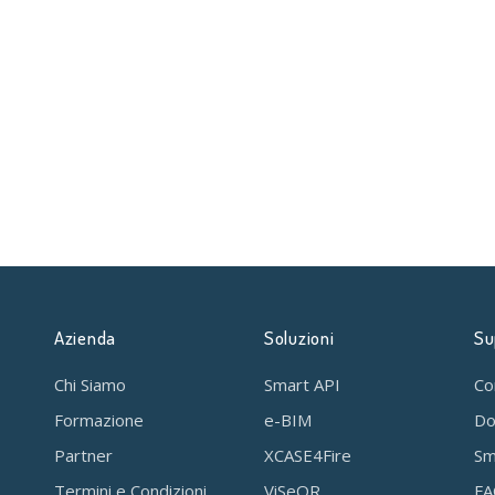
Azienda
Soluzioni
Su
Chi Siamo
Smart API
Co
Formazione
e-BIM
Do
Partner
XCASE4Fire
Sm
Termini e Condizioni
ViSeQR
F