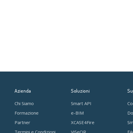
Azienda
Soluzioni
Su
Chi Siamo
Smart API
Co
Formazione
e-BIM
Do
Partner
XCASE4Fire
Sm
Termini e Condizioni
ViSeQR
F