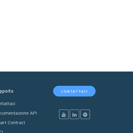
pporto
CONTATTACI
ntattaci
cumentazione API
art Contract
AQ